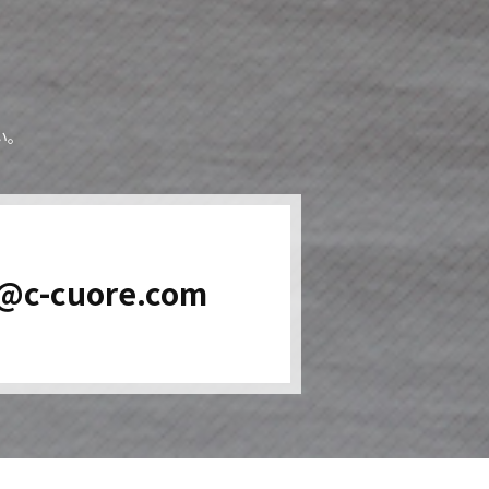
い。
o@c-cuore.com