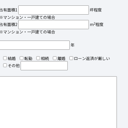
占有面積1
坪程度
※マンション・一戸建ての場合
2
占有面積2
m
程度
※マンション・一戸建ての場合
年
結婚
転勤
相続
離婚
ローン返済が厳しい
その他