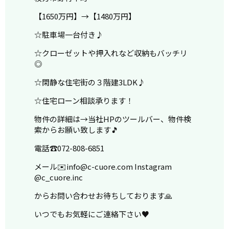
【1650万円】→【1480万円】
☆駐車場一台付き♪
☆クローゼットや押入れなど収納もバッチリ
◎
☆閑静な住宅街の３階建3LDK♪
☆住宅ローン相談承ります！
物件の詳細は→当社HPのツールバー、物件検
索からお願い致します🎵
電話☎️072-808-6851
メール✉️info@c-cuore.com Instagram
@c_cuore.inc
からお問い合わせお待ちしております🙏
いつでもお気軽にご連絡下さい♥