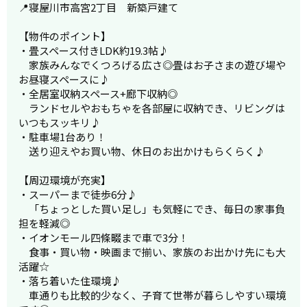
📍寝屋川市高宮2丁目 新築戸建て
【物件のポイント】
・畳スペース付きLDK約19.3帖♪
家族みんなでくつろげる広さ◎畳はお子さまの遊び場や
お昼寝スペースに♪
・全居室収納スペース+廊下収納◎
ランドセルやおもちゃを各部屋に収納でき、リビングは
いつもスッキリ♪
・駐車場1台あり！
送り迎えやお買い物、休日のお出かけもらくらく♪
【周辺環境が充実】
・スーパーまで徒歩6分♪
「ちょっとした買い足し」も気軽にでき、毎日の家事負
担を軽減◎
・イオンモール四條畷まで車で3分！
食事・買い物・映画まで揃い、家族のお出かけ先にも大
活躍☆
・落ち着いた住環境♪
車通りも比較的少なく、子育て世帯が暮らしやすい環境