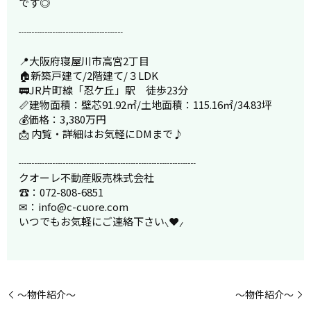
です◎
┈┈┈┈┈┈┈┈┈┈
📍大阪府寝屋川市高宮2丁目
🏠新築戸建て/2階建て/３LDK
🚃JR片町線「忍ケ丘」駅 徒歩23分
📏建物面積：壁芯91.92㎡/土地面積：115.16㎡/34.83坪
💰価格：3,380万円
📩 内覧・詳細はお気軽にDMまで♪
┈┈┈┈┈┈┈┈┈┈┈┈┈┈┈┈┈
クオーレ不動産販売株式会社
☎：072-808-6851
✉：info@c-cuore.com
いつでもお気軽にご連絡下さい⸜❤⸝
～物件紹介～
～物件紹介～