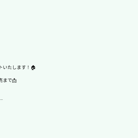
、
いたします！🏠
まで📩
┈