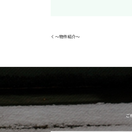
～物件紹介～
ご