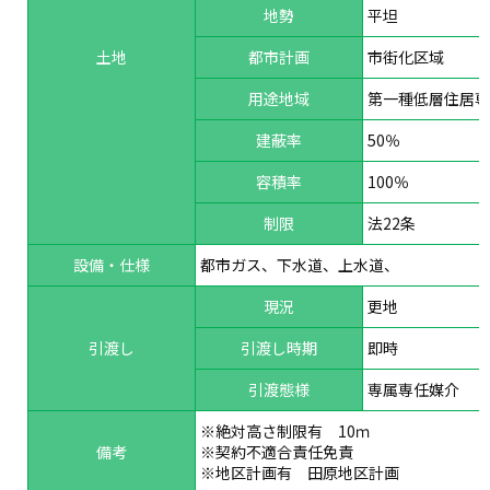
地勢
平坦
土地
都市計画
市街化区域
用途地域
第一種低層住居
建蔽率
50％
容積率
100％
制限
法22条
設備・仕様
都市ガス、下水道、上水道、
現況
更地
引渡し
引渡し時期
即時
引渡態様
専属専任媒介
※絶対高さ制限有 10ｍ
備考
※契約不適合責任免責
※地区計画有 田原地区計画