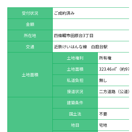
受付状況
ご成約済み
金額
所在地
四條畷市田原台3丁目
交通
近鉄けいはんな線 白庭台駅
土地権利
所有権
土地面積
323.46㎡’（約97
土地面積
私道負担
無し
接道状況
二方道路（公道）東
建築条件
国土法
不要
地目
宅地