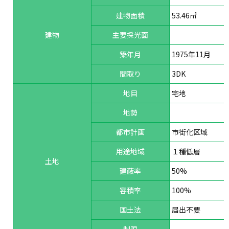
建物面積
53.46㎡
建物
主要採光面
築年月
1975年11月
間取り
3DK
地目
宅地
地勢
都市計画
市街化区域
用途地域
１種低層
土地
建蔽率
50%
容積率
100%
国土法
届出不要
制限