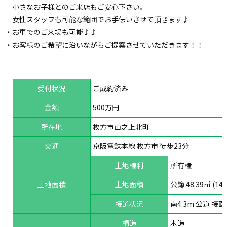
小さなお子様とのご来店もご安心下さい。
女性スタッフも可能な範囲でお手伝いさせて頂きます♪
・お車でのご来場も可能♪♪
・お客様のご希望に沿いながらご提案させていただきます！！
受付状況
ご成約済み
金額
500万円
所在地
枚方市山之上北町
交通
京阪電鉄本線 枚方市 徒歩23分
土地権利
所有権
土地面積
土地面積
公簿 48.39㎡ (14.
接道状況
南4.3m 公道 接面
構造
木造