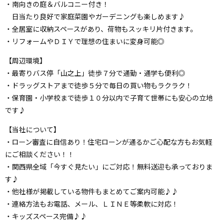
・南向きの庭＆バルコニー付き！
日当たり良好で家庭菜園やガーデニングも楽しめます♪
・全居室に収納スペースがあり、荷物もスッキリ片付きます。
・リフォームやＤＩＹで理想の住まいに変身可能◎
【周辺環境】
・最寄りバス停「山之上」徒歩７分で通勤・通学も便利◎
・ドラッグストアまで徒歩５分で毎日の買い物もラクラク！
・保育園・小学校まで徒歩１０分以内で子育て世帯にも安心の立地
です♪
【当社について】
・ローン審査に自信あり！住宅ローンが通るかご心配な方もお気軽
にご相談ください！！
・関西県全域「今すぐ見たい」にご対応！無料送迎も承っておりま
す♪
・他社様が掲載している物件もまとめてご案内可能♪♪
・連絡方法もお電話、メール、ＬＩＮＥ等柔軟に対応！
・キッズスペース完備♪♪