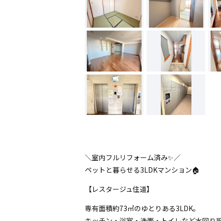
＼室内フルリフォーム済み✨／
ペットと暮らせる3LDKマンション🏠
【レスタージュ住道】
専有面積約73㎡のゆとりある3LDK。
キッチン・浴室・洗面・トイレなど水回り