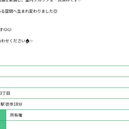
る空間へ生まれ変わりました😊
🐶🐱
わせください🏠✨
3丁目
駅 徒歩18分
所有権