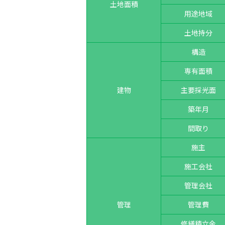
土地面積
用途地域
土地持分
構造
専有面積
建物
主要採光面
築年月
間取り
施主
施工会社
管理会社
管理
管理費
修繕積立金