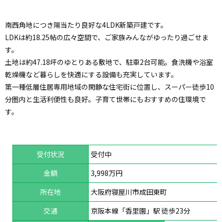
南西角地につき陽当たり良好な4LDK新築戸建です。
LDKは約18.25帖の広々空間で、ご家族みんながゆったり過ごせま
す。
土地は約47.18坪のゆとりある敷地で、駐車2台可能。食洗機や浴室
乾燥機など暮らしを快適にする設備も充実しています。
第一種低層住居専用地域の閑静な住宅街に位置し、スーパー徒歩10
分圏内と生活利便性も良好。子育て世帯にもおすすめの住環境で
す。
受付状況
受付中
金額
3,998万円
所在地
大阪府寝屋川市成田東町
交通
京阪本線「香里園」駅 徒歩23分