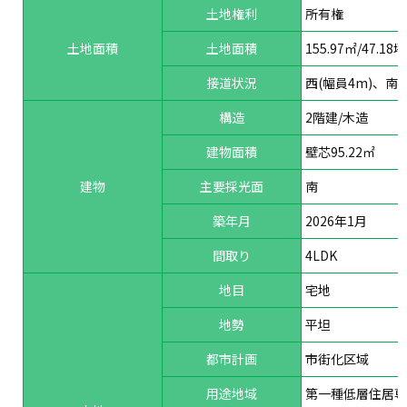
土地権利
所有権
土地面積
土地面積
155.97㎡/47.18坪
接道状況
西(幅員4m)、南(
構造
2階建/木造
建物面積
壁芯95.22㎡
建物
主要採光面
南
築年月
2026年1月
間取り
4LDK
地目
宅地
地勢
平坦
都市計画
市街化区域
用途地域
第一種低層住居