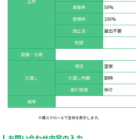
土地
建蔽率
50%
容積率
100%
国土法
届出不要
制限
設備・仕様
現況
空家
引渡し
引渡し時期
即時
取引態様
仲介
備考
※横スクロールで全体を表示します。
お問い合わせ内容の入力