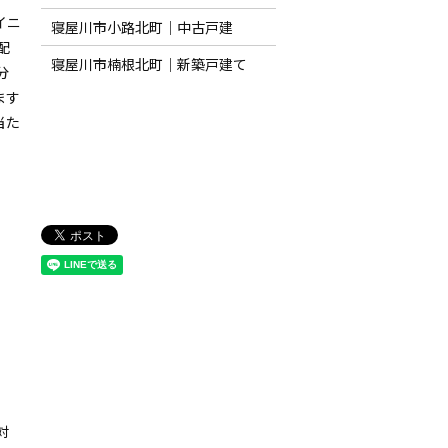
イニ
寝屋川市小路北町｜中古戸建
配
寝屋川市楠根北町｜新築戸建て
分
ます
当た
対