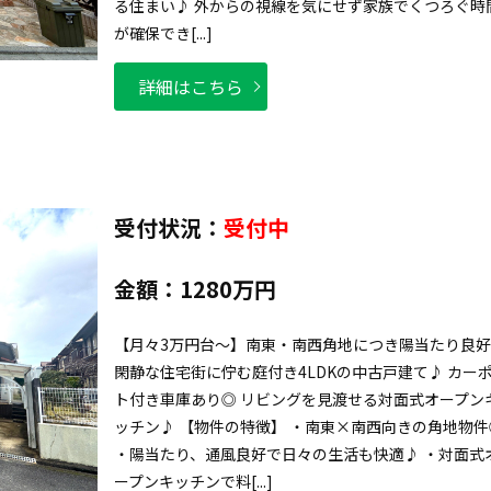
る住まい♪ 外からの視線を気にせず家族でくつろぐ時
が確保でき[...]
詳細はこちら
受付状況：
受付中
金額：
1280万円
【月々3万円台～】南東・南西角地につき陽当たり良
閑静な住宅街に佇む庭付き4LDKの中古戸建て♪ カー
ト付き車庫あり◎ リビングを見渡せる対面式オープン
ッチン♪ 【物件の特徴】 ・南東×南西向きの角地物件
・陽当たり、通風良好で日々の生活も快適♪ ・対面式
ープンキッチンで料[...]