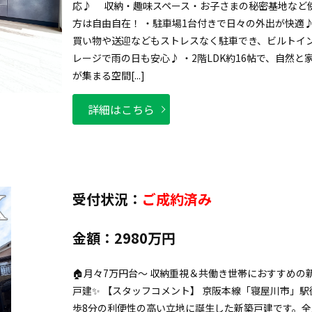
応♪ 収納・趣味スペース・お子さまの秘密基地など
方は自由自在！ ・駐車場1台付きで日々の外出が快
買い物や送迎などもストレスなく駐車でき、ビルトイ
レージで雨の日も安心♪ ・2階LDK約16帖で、自然と
が集まる空間[...]
詳細はこちら
受付状況：
ご成約済み
金額：
2980万円
🏠月々7万円台～ 収納重視＆共働き世帯におすすめの
戸建✨ 【スタッフコメント】 京阪本線「寝屋川市」駅
歩8分の利便性の高い立地に誕生した新築戸建です。全