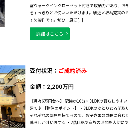
室ウォークインクローゼット付きで収納力があり、お
をすっきりとお使いいただけます。駅近×収納充実の
すめ物件です。ぜひ一度ご[...]
詳細はこちら
受付状況：
ご成約済み
金額：
2,200万円
【月々6万円台～】 駅徒歩10分×3LDKの暮らしやすい
建て♪ 【物件のポイント】 ・3LDKのゆとりある間取
それぞれの部屋を持てるので、お子さまの成長に合わ
暮らしが叶います☆ ・2階LDKで家族の時間を大切に