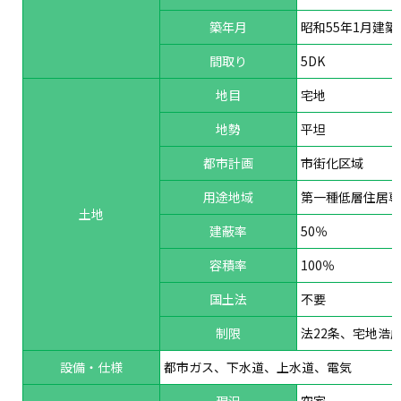
築年月
昭和55年1月建築
間取り
5DK
地目
宅地
地勢
平坦
都市計画
市街化区域
用途地域
第一種低層住居
土地
建蔽率
50％
容積率
100％
国土法
不要
制限
法22条、宅地浩
設備・仕様
都市ガス、下水道、上水道、電気