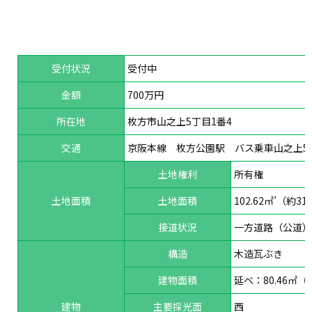
受付状況
受付中
金額
700万円
所在地
枚方市山之上5丁目1番4
交通
京阪本線 枚方公園駅 バス乗車山之上5
土地権利
所有権
土地面積
土地面積
102.62㎡’（約
接道状況
一方道路（公道）西
構造
木造瓦ぶき
建物面積
延べ：80.46㎡（1F
建物
主要採光面
西