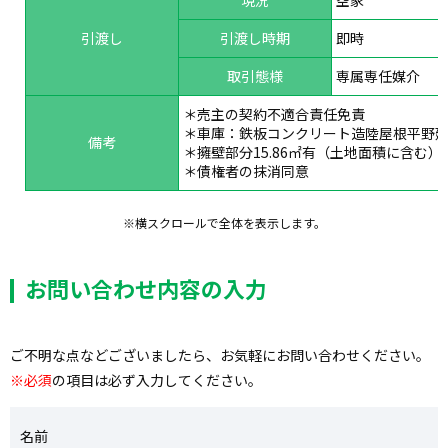
現況
空家
引渡し
引渡し時期
即時
取引態様
専属専任媒介
＊売主の契約不適合責任免責
＊車庫：鉄板コンクリート造陸屋根平野建14
備考
＊擁壁部分15.86㎡有（土地面積に含む）
＊債権者の抹消同意
※横スクロールで全体を表示します。
お問い合わせ内容の入力
ご不明な点などございましたら、お気軽にお問い合わせください。
※必須
の項目は必ず入力してください。
名前